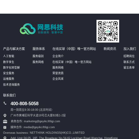
产品与解决方案
服务体系
在线买球（中国）唯一官方网站
新闻资讯
加入我们
人工智能
服务级别
企业简介
招聘岗位
数字孪生
服务网络
在线买球（中国）唯一官方网站
联系方式
数字化转型解
服务网络
留言表单
安全服务
荣誉资质
运维服务
企业风采
技术咨询服务
联系我们
400-808-5058
周一到周五9:30-18:00 (北京时间）
广州市黄埔区科学大道18号芯大厦B2栋1-2层
商务合作: marketing@geyikciftligi.com
媒体合作: media@geyikciftligi.com
Overseas business: NETTHINK HOLDINGS(HK)CO.,LIMITED
Add: Unit 04-05, 16F, The Broadway No.54-62 Lockhart Road,
Wanchai, HongKong