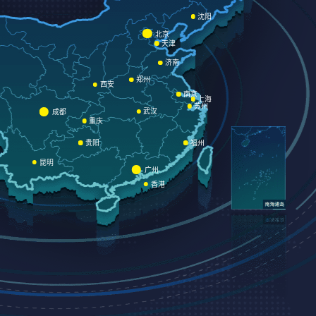
沈阳
北京
天津
济南
郑州
西安
南京
上海
苏州
武汉
成都
重庆
贵阳
福州
昆明
广州
香港