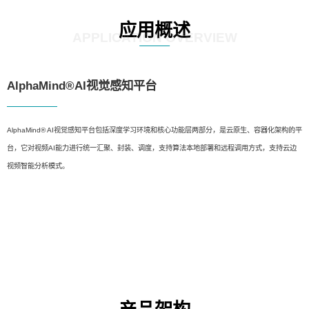
应用概述
APPLICATION OVERVIEW
AlphaMind®AI视觉感知平台
AlphaMind® AI视觉感知平台包括深度学习环境和核心功能层两部分，是云原生、容器化架构的平
台，它对视频AI能力进行统一汇聚、封装、调度，支持算法本地部署和远程调用方式，支持云边
视频智能分析模式。