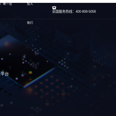
）唯一官
加入
全国服务热线：400-808-5058
我们
公平台