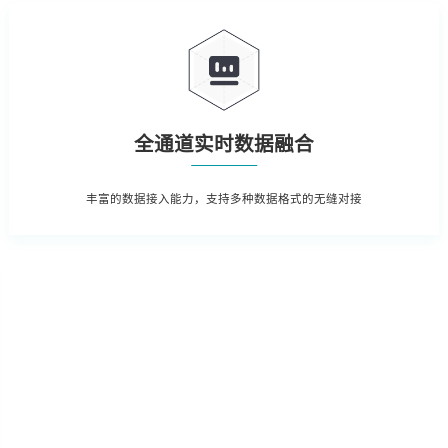
全通道实时数据融合
丰富的数据接入能力，支持多种数据格式的无缝对接