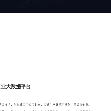
及工业大数据平台
据等技术，与物理工厂深度融合，实现生产数据可视化、监管即时化、