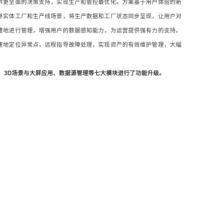
供更全面的决策支持，实现生产和管控最优化。方案基于用户体验的新
原实体工厂和生产线场景，将生产数据和工厂状态同步呈现，让用户对
捷地进行管理，增强用户的数据感知能力，为运营提供强有力的支持。
速地定位异常点，远程指导故障处理，实现资产的有效维护管理，大幅
理、3D场景与大屏应用、数据源管理等七大模块进行了功能升级。