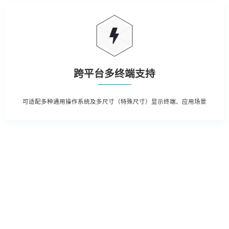
跨平台多终端支持
可适配多种通用操作系统及多尺寸（特殊尺寸）显示终端、应用场景