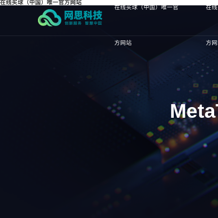
在线买球（中国）唯一官方网站
在线买球（中国）唯一官
在线
方网站
方网
Met