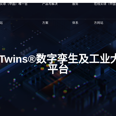
买球（中国）唯一官
产品与解决
服务
在线买球（中国
站
方案
体系
方网站
aTwins®数字孪生及工
平台